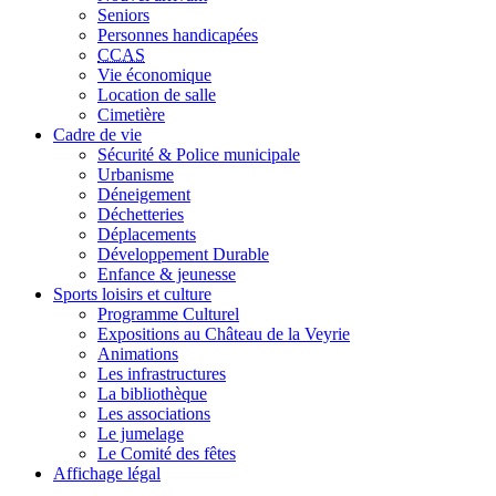
Seniors
Personnes handicapées
CCAS
Vie économique
Location de salle
Cimetière
Cadre de vie
Sécurité & Police municipale
Urbanisme
Déneigement
Déchetteries
Déplacements
Développement Durable
Enfance & jeunesse
Sports loisirs et culture
Programme Culturel
Expositions au Château de la Veyrie
Animations
Les infrastructures
La bibliothèque
Les associations
Le jumelage
Le Comité des fêtes
Affichage légal