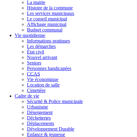
La mairie
Histoire de la commune
Les services municipaux
Le conseil municipal
Affichage municipal
Budget communal
Vie quotidienne
Informations pratiques
Les démarches
État civil
Nouvel arrivant
Seniors
Personnes handicapées
CCAS
Vie économique
Location de salle
Cimetière
Cadre de vie
Sécurité & Police municipale
Urbanisme
Déneigement
Déchetteries
Déplacements
Développement Durable
Enfance & jeunesse