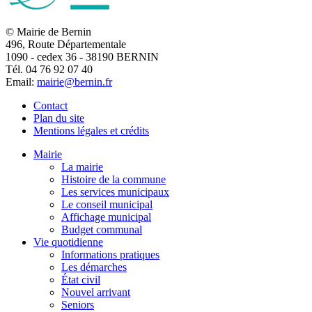
© Mairie de Bernin
496, Route Départementale
1090 - cedex 36 - 38190 BERNIN
Tél. 04 76 92 07 40
Email:
mairie@bernin.fr
Contact
Plan du site
Mentions légales et crédits
Mairie
La mairie
Histoire de la commune
Les services municipaux
Le conseil municipal
Affichage municipal
Budget communal
Vie quotidienne
Informations pratiques
Les démarches
État civil
Nouvel arrivant
Seniors