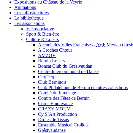
Expositions au Château de la Veyrie
Animations
Les infrastructures
La bibliothèque
Les associations
Vie associative
Sport & Bien être
Culture & Loisirs
Accueil des Villes Françaises -
AVF
Meylan Grési
A Croches Chœur
AMZOV
Bernin Loisirs
Bonsaï Club du Grésivaudan
Centre Intercommunal de Danse
Cirq'Hop
Club Berninois
Club Philatélique de Bernin et autres collections
Comité de Jumelage
Comité des Fêtes de Bernin
Corps Emouvance
CRAZY MOUV'
Cy S’Art Production
Drôles de Tissus
Ensemble Musical Crollois
Grésivaudanse