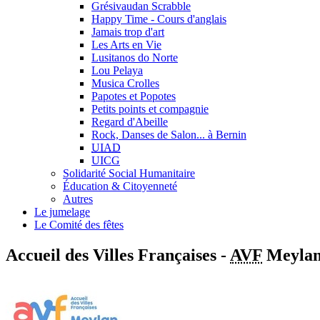
Grésivaudan Scrabble
Happy Time - Cours d'anglais
Jamais trop d'art
Les Arts en Vie
Lusitanos do Norte
Lou Pelaya
Musica Crolles
Papotes et Popotes
Petits points et compagnie
Regard d'Abeille
Rock, Danses de Salon... à Bernin
UIAD
UICG
Solidarité Social Humanitaire
Éducation & Citoyenneté
Autres
Le jumelage
Le Comité des fêtes
Accueil des Villes Françaises -
AVF
Meylan