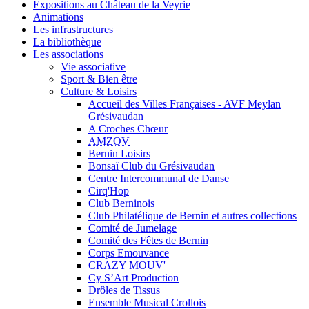
Expositions au Château de la Veyrie
Animations
Les infrastructures
La bibliothèque
Les associations
Vie associative
Sport & Bien être
Culture & Loisirs
Accueil des Villes Françaises -
AVF
Meylan
Grésivaudan
A Croches Chœur
AMZOV
Bernin Loisirs
Bonsaï Club du Grésivaudan
Centre Intercommunal de Danse
Cirq'Hop
Club Berninois
Club Philatélique de Bernin et autres collections
Comité de Jumelage
Comité des Fêtes de Bernin
Corps Emouvance
CRAZY MOUV'
Cy S’Art Production
Drôles de Tissus
Ensemble Musical Crollois